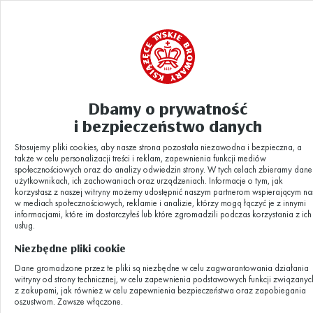
Dbamy o prywatność
Aktualności
ĚK-TYSKIE-PIWOWARZY-35
|
i bezpieczeństwo danych
Stosujemy pliki cookies, aby nasze strona pozostała niezawodna i bezpieczna, a
ĚK-TYSKIE-
także w celu personalizacji treści i reklam, zapewnienia funkcji mediów
społecznościowych oraz do analizy odwiedzin strony. W tych celach zbieramy dane
użytkownikach, ich zachowaniach oraz urządzeniach. Informacje o tym, jak
korzystasz z naszej witryny możemy udostępnić naszym partnerom wspierającym na
PIWOWARZY-35
w mediach społecznościowych, reklamie i analizie, którzy mogą łączyć je z innymi
informacjami, które im dostarczyłeś lub które zgromadzili podczas korzystania z ich
usług.
Niezbędne pliki cookie
03.10.2019
Dane gromadzone przez te pliki są niezbędne w celu zagwarantowania działania
witryny od strony technicznej, w celu zapewnienia podstawowych funkcji związanyc
z zakupami, jak również w celu zapewnienia bezpieczeństwa oraz zapobiegania
oszustwom. Zawsze włączone.