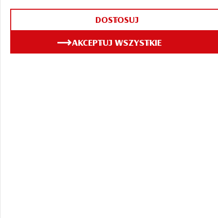
DOSTOSUJ
AKCEPTUJ WSZYSTKIE
ZOBACZ TAKŻE
30.07.2026
Browar pod
Gwiazdami: wieczorne