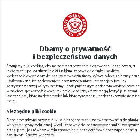
Dbamy o prywatność
i bezpieczeństwo danych
Stosujemy pliki cookies, aby nasze strona pozostała niezawodna i bezpieczna, a
także w celu personalizacji treści i reklam, zapewnienia funkcji mediów
społecznościowych oraz do analizy odwiedzin strony. W tych celach zbieramy dane
użytkownikach, ich zachowaniach oraz urządzeniach. Informacje o tym, jak
Cennik i warunki
korzystasz z naszej witryny możemy udostępnić naszym partnerom wspierającym na
w mediach społecznościowych, reklamie i analizie, którzy mogą łączyć je z innymi
informacjami, które im dostarczyłeś lub które zgromadzili podczas korzystania z ich
zwiedzania
usług.
Niezbędne pliki cookie
Dane gromadzone przez te pliki są niezbędne w celu zagwarantowania działania
Zapraszamy na zwiedzanie browaru od wtorku 
witryny od strony technicznej, w celu zapewnienia podstawowych funkcji związanyc
z zakupami, jak również w celu zapewnienia bezpieczeństwa oraz zapobiegania
niedzieli w godzinach 12:00 - 20:00
oszustwom. Zawsze włączone.