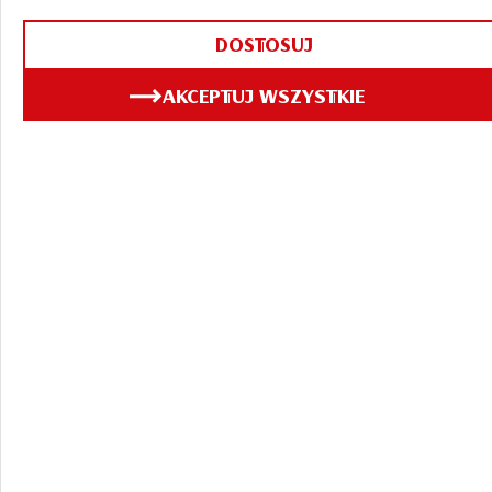
DOSTOSUJ
AKCEPTUJ WSZYSTKIE
Zapraszamy do
Centrum
Wycieczkowego,
Muzeum i Pubu pod
Browarem!