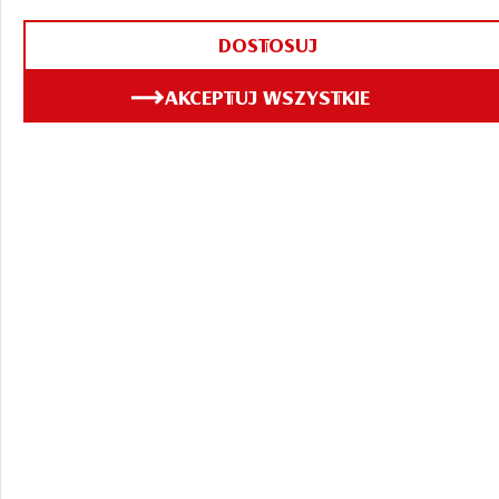
to Sunday between 12:00 PM and 8:00 PM.
DOSTOSUJ
AKCEPTUJ WSZYSTKIE
Welcome to the Tour
Center, Museum, and
Pub at the Brewery!