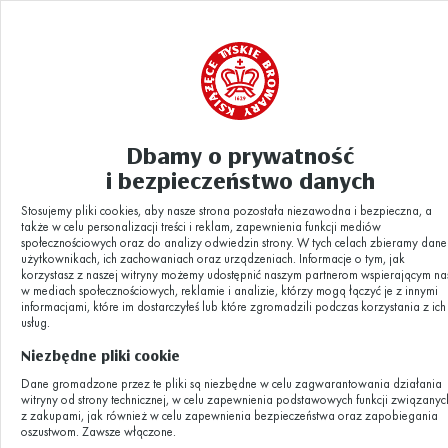
Dbamy o prywatność
i bezpieczeństwo danych
Stosujemy pliki cookies, aby nasze strona pozostała niezawodna i bezpieczna, a
także w celu personalizacji treści i reklam, zapewnienia funkcji mediów
społecznościowych oraz do analizy odwiedzin strony. W tych celach zbieramy dane
Price list and tour
użytkownikach, ich zachowaniach oraz urządzeniach. Informacje o tym, jak
korzystasz z naszej witryny możemy udostępnić naszym partnerom wspierającym na
w mediach społecznościowych, reklamie i analizie, którzy mogą łączyć je z innymi
terms and
informacjami, które im dostarczyłeś lub które zgromadzili podczas korzystania z ich
usług.
conditions
Niezbędne pliki cookie
Dane gromadzone przez te pliki są niezbędne w celu zagwarantowania działania
witryny od strony technicznej, w celu zapewnienia podstawowych funkcji związanyc
z zakupami, jak również w celu zapewnienia bezpieczeństwa oraz zapobiegania
We invite you to visit the brewery from Tuesda
oszustwom. Zawsze włączone.