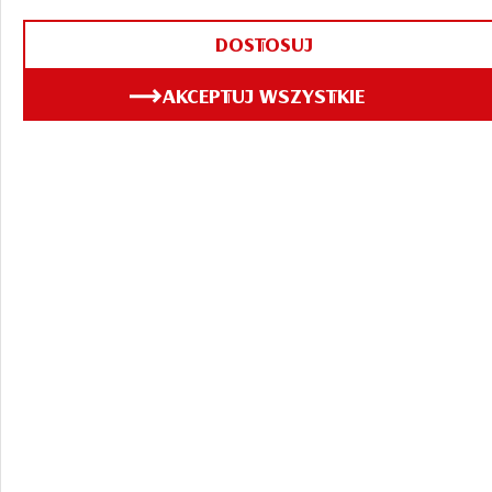
DOSTOSUJ
AKCEPTUJ WSZYSTKIE
ZOBACZ TAKŻE
30.07.2026
Browar pod
Gwiazdami: wieczorne