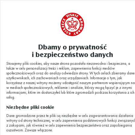
Dbamy o prywatność
Aktualności
ĚK-TYSKIE-PIWOWARZY-51
|
i bezpieczeństwo danych
Stosujemy pliki cookies, aby nasze strona pozostała niezawodna i bezpieczna, a
ĚK-TYSKIE-
także w celu personalizacji treści i reklam, zapewnienia funkcji mediów
społecznościowych oraz do analizy odwiedzin strony. W tych celach zbieramy dane
użytkownikach, ich zachowaniach oraz urządzeniach. Informacje o tym, jak
korzystasz z naszej witryny możemy udostępnić naszym partnerom wspierającym na
PIWOWARZY-51
w mediach społecznościowych, reklamie i analizie, którzy mogą łączyć je z innymi
informacjami, które im dostarczyłeś lub które zgromadzili podczas korzystania z ich
usług.
Niezbędne pliki cookie
03.10.2019
Dane gromadzone przez te pliki są niezbędne w celu zagwarantowania działania
witryny od strony technicznej, w celu zapewnienia podstawowych funkcji związanyc
z zakupami, jak również w celu zapewnienia bezpieczeństwa oraz zapobiegania
oszustwom. Zawsze włączone.