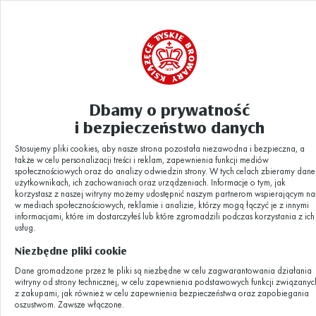
Dbamy o prywatność
Aktualności
ĚK-TYSKIE-GIG-31-of-33
|
i bezpieczeństwo danych
Stosujemy pliki cookies, aby nasze strona pozostała niezawodna i bezpieczna, a
ĚK-TYSKIE-GIG-
także w celu personalizacji treści i reklam, zapewnienia funkcji mediów
społecznościowych oraz do analizy odwiedzin strony. W tych celach zbieramy dane
użytkownikach, ich zachowaniach oraz urządzeniach. Informacje o tym, jak
korzystasz z naszej witryny możemy udostępnić naszym partnerom wspierającym na
31-of-33
w mediach społecznościowych, reklamie i analizie, którzy mogą łączyć je z innymi
informacjami, które im dostarczyłeś lub które zgromadzili podczas korzystania z ich
usług.
Niezbędne pliki cookie
19.11.2019
Dane gromadzone przez te pliki są niezbędne w celu zagwarantowania działania
witryny od strony technicznej, w celu zapewnienia podstawowych funkcji związanyc
z zakupami, jak również w celu zapewnienia bezpieczeństwa oraz zapobiegania
oszustwom. Zawsze włączone.