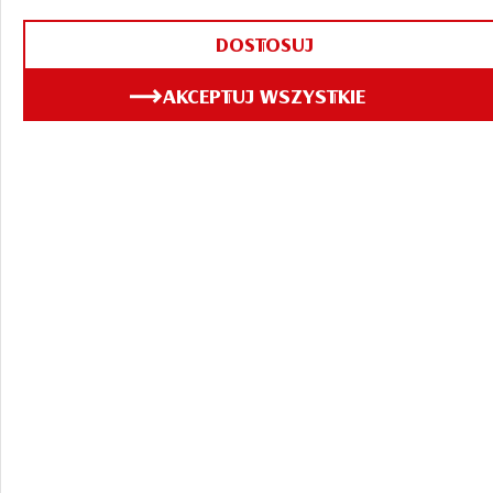
DOSTOSUJ
AKCEPTUJ WSZYSTKIE
ZOBACZ TAKŻE
30.07.2026
Browar pod
Gwiazdami: wieczorne