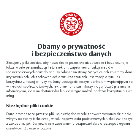
Dbamy o prywatność
ZAPROSZENIE_wernisaz_BELFRY-
i bezpieczeństwo danych
Aktualności
|
tychyBrowar2023_DRUK-1
Stosujemy pliki cookies, aby nasze strona pozostała niezawodna i bezpieczna, a
także w celu personalizacji treści i reklam, zapewnienia funkcji mediów
ZAPROSZENIE_wer
społecznościowych oraz do analizy odwiedzin strony. W tych celach zbieramy dane
użytkownikach, ich zachowaniach oraz urządzeniach. Informacje o tym, jak
korzystasz z naszej witryny możemy udostępnić naszym partnerom wspierającym na
w mediach społecznościowych, reklamie i analizie, którzy mogą łączyć je z innymi
tychyBrowar202
informacjami, które im dostarczyłeś lub które zgromadzili podczas korzystania z ich
usług.
Niezbędne pliki cookie
1
Dane gromadzone przez te pliki są niezbędne w celu zagwarantowania działania
witryny od strony technicznej, w celu zapewnienia podstawowych funkcji związanyc
z zakupami, jak również w celu zapewnienia bezpieczeństwa oraz zapobiegania
oszustwom. Zawsze włączone.