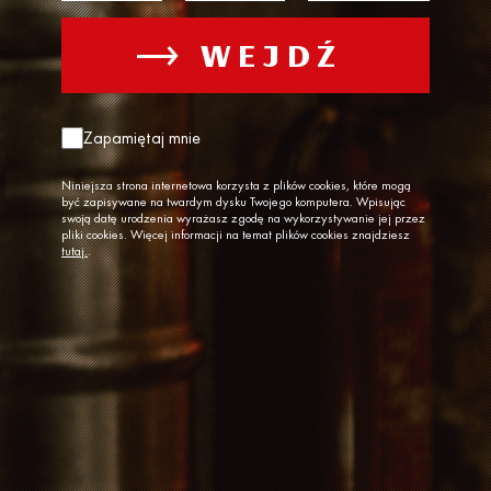
WEJDŹ
Zapamiętaj mnie
Niniejsza strona internetowa korzysta z plików cookies, które mogą
być zapisywane na twardym dysku Twojego komputera. Wpisując
swoją datę urodzenia wyrażasz zgodę na wykorzystywanie jej przez
pliki cookies. Więcej informacji na temat plików cookies znajdziesz
tutaj.
.