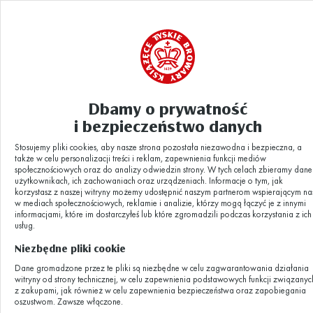
Dbamy o prywatność
Aktualności
instagram 3.ai(1)(1)(1)
|
i bezpieczeństwo danych
Stosujemy pliki cookies, aby nasze strona pozostała niezawodna i bezpieczna, a
instagram 3.ai(1)
także w celu personalizacji treści i reklam, zapewnienia funkcji mediów
społecznościowych oraz do analizy odwiedzin strony. W tych celach zbieramy dane
użytkownikach, ich zachowaniach oraz urządzeniach. Informacje o tym, jak
korzystasz z naszej witryny możemy udostępnić naszym partnerom wspierającym na
(1)(1)
w mediach społecznościowych, reklamie i analizie, którzy mogą łączyć je z innymi
informacjami, które im dostarczyłeś lub które zgromadzili podczas korzystania z ich
usług.
Niezbędne pliki cookie
31.10.2023
Dane gromadzone przez te pliki są niezbędne w celu zagwarantowania działania
witryny od strony technicznej, w celu zapewnienia podstawowych funkcji związanyc
z zakupami, jak również w celu zapewnienia bezpieczeństwa oraz zapobiegania
oszustwom. Zawsze włączone.