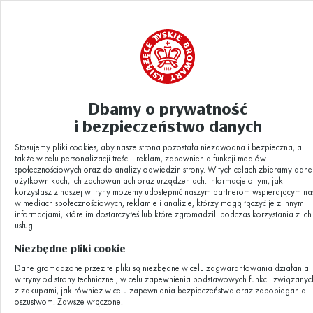
Dbamy o prywatność
Aktualności
Wpadnij na Giełdę Birofilów
|
i bezpieczeństwo danych
Stosujemy pliki cookies, aby nasze strona pozostała niezawodna i bezpieczna, a
Wpadnij na
także w celu personalizacji treści i reklam, zapewnienia funkcji mediów
społecznościowych oraz do analizy odwiedzin strony. W tych celach zbieramy dane
użytkownikach, ich zachowaniach oraz urządzeniach. Informacje o tym, jak
korzystasz z naszej witryny możemy udostępnić naszym partnerom wspierającym na
Giełdę Birofilów
w mediach społecznościowych, reklamie i analizie, którzy mogą łączyć je z innymi
informacjami, które im dostarczyłeś lub które zgromadzili podczas korzystania z ich
usług.
Niezbędne pliki cookie
09.05.2024
Dane gromadzone przez te pliki są niezbędne w celu zagwarantowania działania
witryny od strony technicznej, w celu zapewnienia podstawowych funkcji związanyc
z zakupami, jak również w celu zapewnienia bezpieczeństwa oraz zapobiegania
Giełda birofilów ponownie zawita do Tyskich
oszustwom. Zawsze włączone.