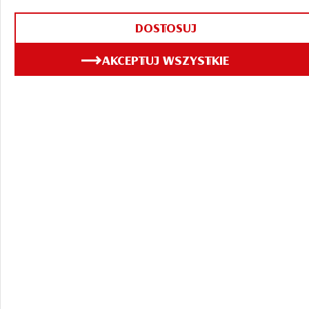
DOSTOSUJ
AKCEPTUJ WSZYSTKIE
ZOBACZ TAKŻE
30.07.2026