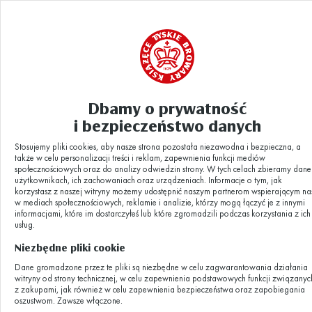
Dbamy o prywatność
Aktualności
1742995273_KV_TBK_FB_1080x1080
|
i bezpieczeństwo danych
Stosujemy pliki cookies, aby nasze strona pozostała niezawodna i bezpieczna, a
1742995273_KV_
także w celu personalizacji treści i reklam, zapewnienia funkcji mediów
społecznościowych oraz do analizy odwiedzin strony. W tych celach zbieramy dane
użytkownikach, ich zachowaniach oraz urządzeniach. Informacje o tym, jak
korzystasz z naszej witryny możemy udostępnić naszym partnerom wspierającym na
w mediach społecznościowych, reklamie i analizie, którzy mogą łączyć je z innymi
informacjami, które im dostarczyłeś lub które zgromadzili podczas korzystania z ich
23.04.2025
usług.
Niezbędne pliki cookie
Dane gromadzone przez te pliki są niezbędne w celu zagwarantowania działania
witryny od strony technicznej, w celu zapewnienia podstawowych funkcji związanyc
z zakupami, jak również w celu zapewnienia bezpieczeństwa oraz zapobiegania
oszustwom. Zawsze włączone.