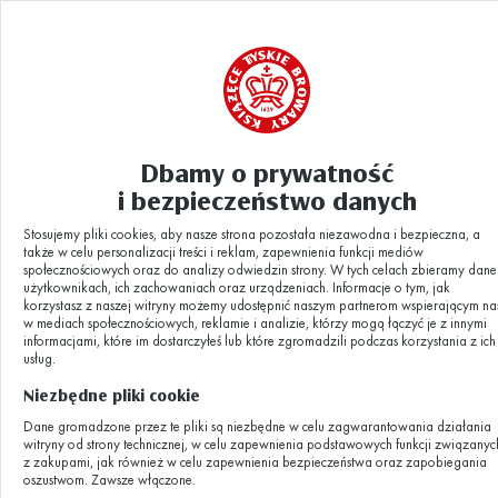
Dbamy o prywatność
Jak powstało Muzeum Tyskich
i bezpieczeństwo danych
Aktualności
|
Browarów Książęcych
Stosujemy pliki cookies, aby nasze strona pozostała niezawodna i bezpieczna, a
także w celu personalizacji treści i reklam, zapewnienia funkcji mediów
Jak powstało
społecznościowych oraz do analizy odwiedzin strony. W tych celach zbieramy dane
użytkownikach, ich zachowaniach oraz urządzeniach. Informacje o tym, jak
korzystasz z naszej witryny możemy udostępnić naszym partnerom wspierającym na
w mediach społecznościowych, reklamie i analizie, którzy mogą łączyć je z innymi
Muzeum Tyskich
informacjami, które im dostarczyłeś lub które zgromadzili podczas korzystania z ich
usług.
Niezbędne pliki cookie
Browarów
Dane gromadzone przez te pliki są niezbędne w celu zagwarantowania działania
witryny od strony technicznej, w celu zapewnienia podstawowych funkcji związanyc
Książęcych
z zakupami, jak również w celu zapewnienia bezpieczeństwa oraz zapobiegania
oszustwom. Zawsze włączone.