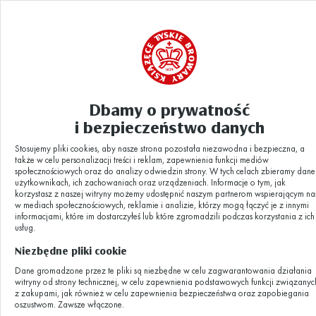
Dbamy o prywatność
Aktualności
Noc Muzeów 2025
|
i bezpieczeństwo danych
Stosujemy pliki cookies, aby nasze strona pozostała niezawodna i bezpieczna, a
Noc Muzeów
także w celu personalizacji treści i reklam, zapewnienia funkcji mediów
społecznościowych oraz do analizy odwiedzin strony. W tych celach zbieramy dane
użytkownikach, ich zachowaniach oraz urządzeniach. Informacje o tym, jak
korzystasz z naszej witryny możemy udostępnić naszym partnerom wspierającym na
2025
w mediach społecznościowych, reklamie i analizie, którzy mogą łączyć je z innymi
informacjami, które im dostarczyłeś lub które zgromadzili podczas korzystania z ich
usług.
Niezbędne pliki cookie
13.05.2025
Dane gromadzone przez te pliki są niezbędne w celu zagwarantowania działania
witryny od strony technicznej, w celu zapewnienia podstawowych funkcji związanyc
z zakupami, jak również w celu zapewnienia bezpieczeństwa oraz zapobiegania
oszustwom. Zawsze włączone.