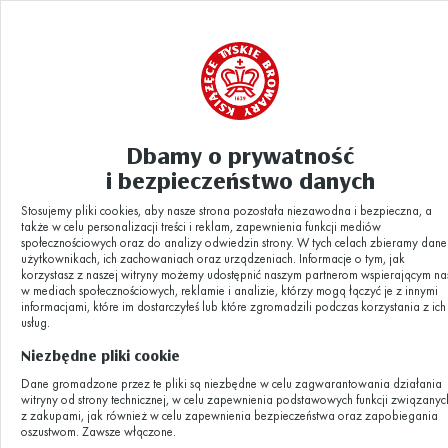
Dbamy o prywatność
Zapraszamy na wydarzenie: Tyskie
i bezpieczeństwo danych
Aktualności
|
Fest Pod Browarem!
Stosujemy pliki cookies, aby nasze strona pozostała niezawodna i bezpieczna, a
także w celu personalizacji treści i reklam, zapewnienia funkcji mediów
Zapraszamy na
społecznościowych oraz do analizy odwiedzin strony. W tych celach zbieramy dane
użytkownikach, ich zachowaniach oraz urządzeniach. Informacje o tym, jak
korzystasz z naszej witryny możemy udostępnić naszym partnerom wspierającym na
w mediach społecznościowych, reklamie i analizie, którzy mogą łączyć je z innymi
wydarzenie:
informacjami, które im dostarczyłeś lub które zgromadzili podczas korzystania z ich
usług.
Niezbędne pliki cookie
Tyskie Fest Pod
Dane gromadzone przez te pliki są niezbędne w celu zagwarantowania działania
witryny od strony technicznej, w celu zapewnienia podstawowych funkcji związanyc
Browarem!
z zakupami, jak również w celu zapewnienia bezpieczeństwa oraz zapobiegania
oszustwom. Zawsze włączone.