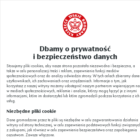
Dbamy o prywatność
i bezpieczeństwo danych
Stosujemy pliki cookies, aby nasze strona pozostała niezawodna i bezpieczna, a
także w celu personalizacji treści i reklam, zapewnienia funkcji mediów
społecznościowych oraz do analizy odwiedzin strony. W tych celach zbieramy dane
użytkownikach, ich zachowaniach oraz urządzeniach. Informacje o tym, jak
Dzieje się w
korzystasz z naszej witryny możemy udostępnić naszym partnerom wspierającym na
w mediach społecznościowych, reklamie i analizie, którzy mogą łączyć je z innymi
informacjami, które im dostarczyłeś lub które zgromadzili podczas korzystania z ich
Browarze
usług.
Niezbędne pliki cookie
Dane gromadzone przez te pliki są niezbędne w celu zagwarantowania działania
Aktualności z życia Browaru, zapowiedzi
witryny od strony technicznej, w celu zapewnienia podstawowych funkcji związanyc
z zakupami, jak również w celu zapewnienia bezpieczeństwa oraz zapobiegania
wydarzeń, ciekawe historie.
oszustwom. Zawsze włączone.