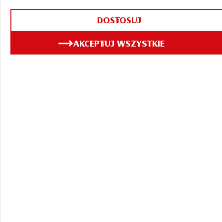
DOSTOSUJ
AKCEPTUJ WSZYSTKIE
Bądź na bieżąco! Newsy,
artykuły, zapowiedzi
eventów, ludzie,
historie, wywiady i
wiele więcej