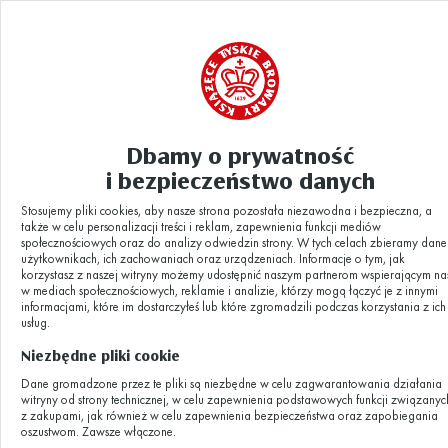
Dbamy o prywatność
i bezpieczeństwo danych
Stosujemy pliki cookies, aby nasze strona pozostała niezawodna i bezpieczna, a
także w celu personalizacji treści i reklam, zapewnienia funkcji mediów
społecznościowych oraz do analizy odwiedzin strony. W tych celach zbieramy dane
użytkownikach, ich zachowaniach oraz urządzeniach. Informacje o tym, jak
Dzieje się w
korzystasz z naszej witryny możemy udostępnić naszym partnerom wspierającym na
w mediach społecznościowych, reklamie i analizie, którzy mogą łączyć je z innymi
informacjami, które im dostarczyłeś lub które zgromadzili podczas korzystania z ich
Browarze
usług.
Niezbędne pliki cookie
Dane gromadzone przez te pliki są niezbędne w celu zagwarantowania działania
Aktualności z życia Browaru, zapowiedzi
witryny od strony technicznej, w celu zapewnienia podstawowych funkcji związanyc
z zakupami, jak również w celu zapewnienia bezpieczeństwa oraz zapobiegania
wydarzeń, ciekawe historie.
oszustwom. Zawsze włączone.