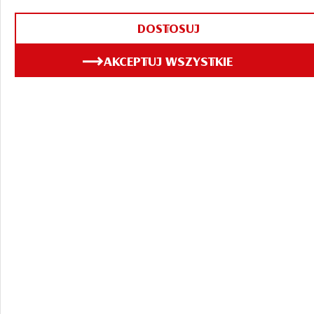
DOSTOSUJ
AKCEPTUJ WSZYSTKIE
Bądź na bieżąco! Newsy,
artykuły, zapowiedzi
eventów, ludzie,
historie, wywiady i
wiele więcej