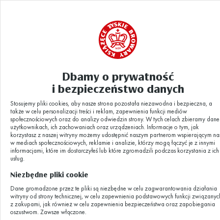
Dbamy o prywatność
i bezpieczeństwo danych
Stosujemy pliki cookies, aby nasze strona pozostała niezawodna i bezpieczna, a
także w celu personalizacji treści i reklam, zapewnienia funkcji mediów
społecznościowych oraz do analizy odwiedzin strony. W tych celach zbieramy dane
użytkownikach, ich zachowaniach oraz urządzeniach. Informacje o tym, jak
Dzieje się w
korzystasz z naszej witryny możemy udostępnić naszym partnerom wspierającym na
w mediach społecznościowych, reklamie i analizie, którzy mogą łączyć je z innymi
informacjami, które im dostarczyłeś lub które zgromadzili podczas korzystania z ich
Browarze
usług.
Niezbędne pliki cookie
Dane gromadzone przez te pliki są niezbędne w celu zagwarantowania działania
Aktualności z życia Browaru, zapowiedzi
witryny od strony technicznej, w celu zapewnienia podstawowych funkcji związanyc
z zakupami, jak również w celu zapewnienia bezpieczeństwa oraz zapobiegania
wydarzeń, ciekawe historie.
oszustwom. Zawsze włączone.