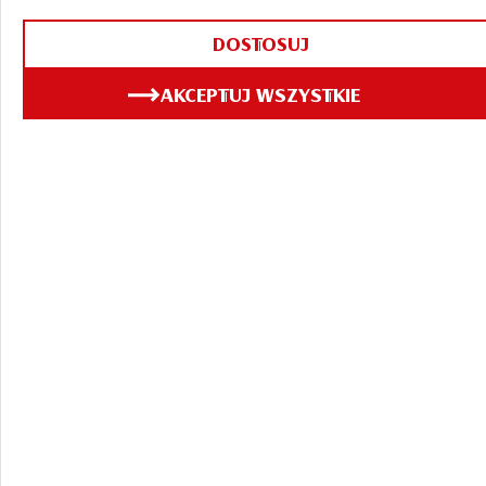
DOSTOSUJ
AKCEPTUJ WSZYSTKIE
Bądź na bieżąco! Newsy,
artykuły, zapowiedzi
eventów, ludzie,
historie, wywiady i
wiele więcej